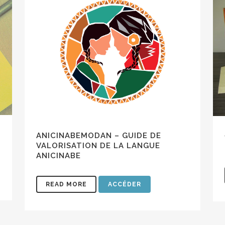
nt les liens au bas des pages
ection
Ressources
 site est appelé à être bonifié dans les prochaines semaines, nous 
nous faire part de vos commentaires et propositions via la section
Cont
!
ANICINABEMODAN – GUIDE DE
VALORISATION DE LA LANGUE
ANICINABE
READ MORE
ACCÉDER