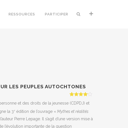
RESSOURCES
PARTICIPER
SUR LES PEUPLES AUTOCHTONES
Rated
1
ersonne et des droits de la jeunesse (CDPDJ) et
4.00
out
of 5
gne la 3
édition de l’ouvrage «
Mythes et réalités
e
based on
customer
l’auteur
Pierre Lepage
. Il s’agit d’une version mise à
rating
 l’évolution importante de la question