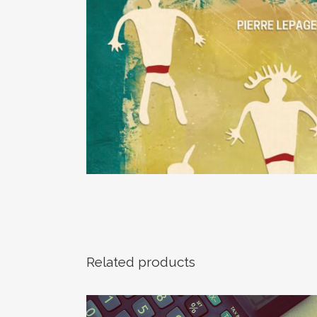
BIENVE
Ce site vou
questions, 
Vous avez to
Related products
culturel, bo
En ouvra