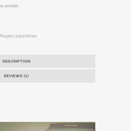
es années.
Peuples autochtones
DESCRIPTION
ORG!
REVIEWS (1)
! Pour des
 bottin