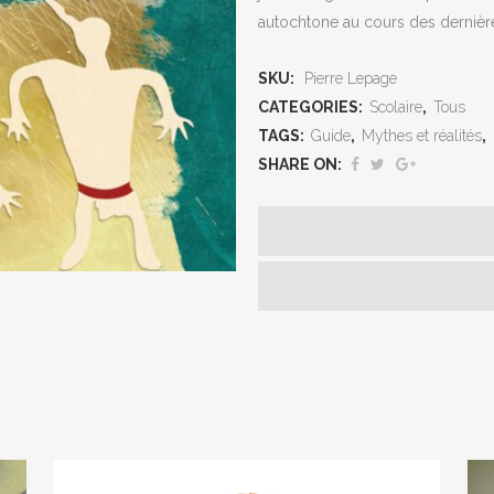
autochtone au cours des dernièr
SKU:
Pierre Lepage
CATEGORIES:
Scolaire
,
Tous
TAGS:
Guide
,
Mythes et réalités
,
SHARE ON:
NUE SUR NOTRE NOUVEAU SITE WEB, CULTURAT.
s appartient : partagez vos projets, vos ressources et vos expériences
n’hésitez pas à nous
contacter
.
ujours accès aux outils du Conseil de la culture : calendrier culturel,
utique des arts, fil de presse.
nt la bande déroulante en haut à gauche (le signe +)