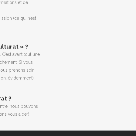
ormations et de
vous
ssion (ce qui n’est
act
.
lturat » ?
C’est avant tout une
ochement. Si vous
(nous prenons soin
ation, évidemment).
at ?
contre, nous pouvons
ns vous aider!