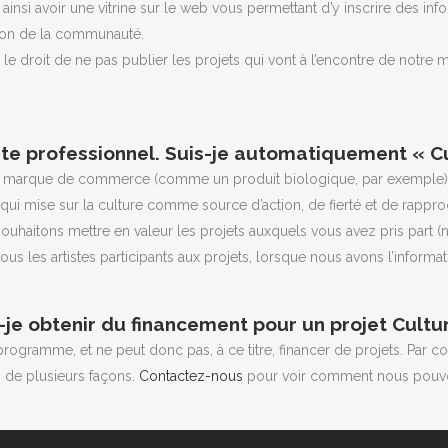
 ainsi avoir une vitrine sur le web vous permettant d’y inscrire des inf
ection
Ressources
pation de la communauté.
 site est appelé à être bonifié dans les prochaines semaines, nous 
e droit de ne pas publier les projets qui vont à l’encontre de notre mi
nous faire part de vos commentaires et propositions via la section
Cont
!
iste professionnel. Suis-je automatiquement « Cu
ne marque de commerce (comme un produit biologique, par exemple). 
ui mise sur la culture comme source d’action, de fierté et de rappr
 souhaitons mettre en valeur les projets auxquels vous avez pris part 
tous les artistes participants aux projets, lorsque nous avons l’inform
e obtenir du financement pour un projet Cultur
 programme, et ne peut donc pas, à ce titre, financer de projets. Par 
s de plusieurs façons.
Contactez-nous
pour voir comment nous pouvo