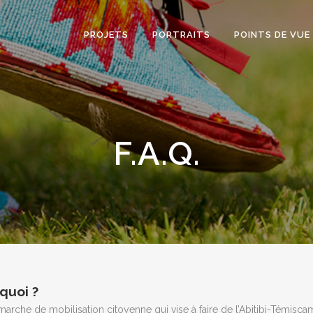
PROJETS
PORTRAITS
POINTS DE VUE
F.A.Q.
 quoi ?
émarche de mobilisation citoyenne qui vise à faire de l’Abitibi-Témiscam