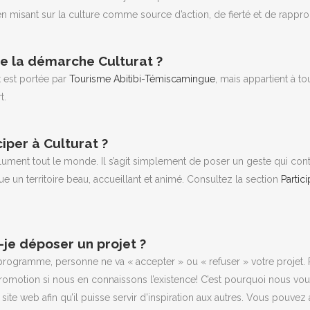
t en misant sur la culture comme source d’action, de fierté et de rapp
re la démarche Culturat ?
 est portée par
Tourisme Abitibi-Témiscamingue
, mais appartient à to
t.
ciper à Culturat ?
NUE SUR NOTRE NOUVEAU SITE WEB, CULTURAT.
ument tout le monde. Il s’agit simplement de poser un geste qui contr
ue un territoire beau, accueillant et animé. Consultez la section
Partici
s appartient : partagez vos projets, vos ressources et vos expériences
n’hésitez pas à nous
contacter
.
ujours accès aux outils du Conseil de la culture : calendrier culturel,
je déposer un projet ?
utique des arts, fil de presse.
 programme, personne ne va « accepter » ou « refuser » votre projet. 
romotion si nous en connaissons l’existence! C’est pourquoi nous vou
nt la bande déroulante en haut à gauche (le signe +)
 site web afin qu’il puisse servir d’inspiration aux autres. Vous pouvez
nt les liens au bas des pages