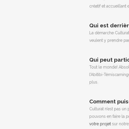
créatif et accueillan
Qui est derriè
La démarche Culturat
veulent y prendre par
Qui peut parti
BIENVE
Tout le monde! Absol
l’Abitibi-Témiscaming
Ce site vou
plus.
questions, 
Vous avez to
Comment puis-
culturel, bo
Culturat n’est pas un
pouvons en faire la p
En ouvra
votre projet
sur notre
En suiva