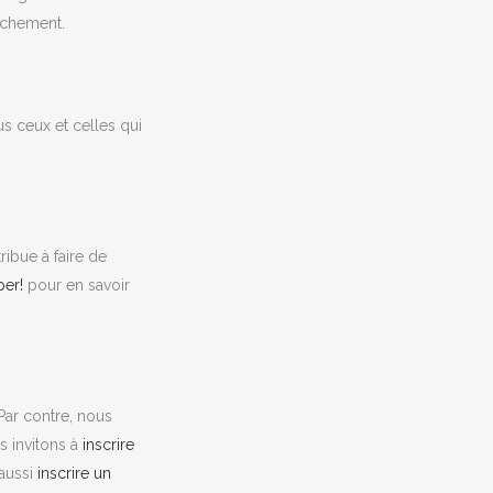
rochement.
us ceux et celles qui
ORG!
ibue à faire de
per!
pour en savoir
! Pour des
 bottin
Par contre, nous
s invitons à
inscrire
 aussi
inscrire un