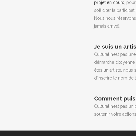
projet en cours
, pour
Via la s
solliciter la partici
Comme notre
Nous nous réservons l
invitons à 
jamais arrivé).
Bonne visite
Je suis un art
Culturat n’est pas u
démarche citoyenne q
êtes un artiste, nous
d’inscrire le nom de 
Comment puis-j
Culturat n’est pas un
soutenir votre action