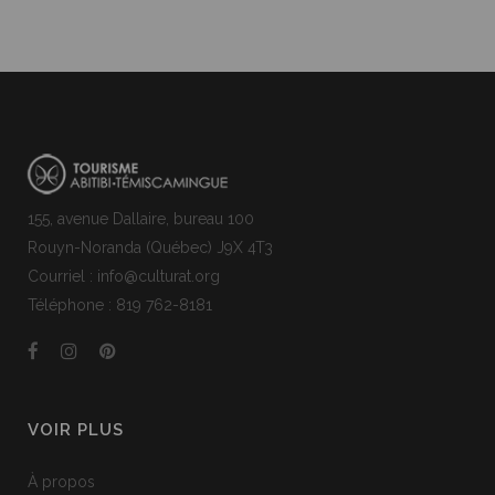
155, avenue Dallaire, bureau 100
Rouyn-Noranda (Québec) J9X 4T3
Courriel : info@culturat.org
Téléphone : 819 762-8181
VOIR PLUS
À propos