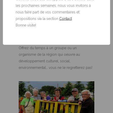
les prochaines semaines, nous vous invitons à
nous faire part de vos commentaires et
propositions via la section
Contact
.
Bonne visite!
DONNEZ DE VOTRE TEMPS
Offrez du temps à un groupe ou un
organisme de la région qui oeuvre au
développement culturel, social,
environnemental… vous ne le regretterez pas!