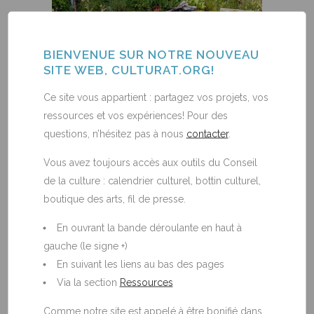
BIENVENUE SUR NOTRE NOUVEAU
SITE WEB, CULTURAT.ORG!
Ce site vous appartient : partagez vos projets, vos
ressources et vos expériences! Pour des
questions, n’hésitez pas à nous
contacter
.
EMBELLISSEZ VOS ESPACES
Fleurissez, verdissez, installez des éclairages…
Vous avez toujours accès aux outils du Conseil
que vous soyez locataire ou propriétaire,
de la culture : calendrier culturel, bottin culturel,
vous pouvez faire des gestes pour embellir
boutique des arts, fil de presse.
votre cour ou votre balcon!
En ouvrant la bande déroulante en haut à
gauche (le signe +)
En suivant les liens au bas des pages
Via la section
Ressources
Comme notre site est appelé à être bonifié dans