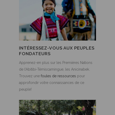
INTÉRESSEZ-VOUS AUX PEUPLES
FONDATEURS
Apprenez-en plus sur les Premières Nations
de l’Abitibi-Témiscamingue, les Anicinabek.
Trouvez une
foules de ressources
pour
approfondir votre connaissances de ce
peuple!