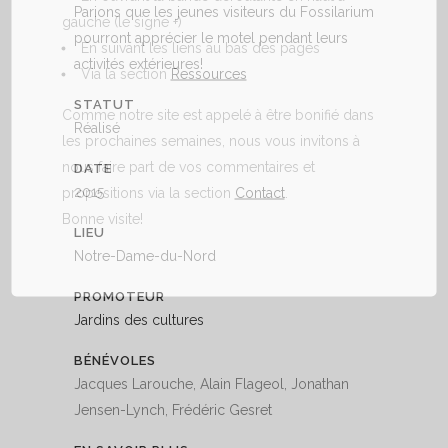
Parions que les jeunes visiteurs du Fossilarium
gauche (le signe +)
pourront apprécier le motel pendant leurs
En suivant les liens au bas des pages
activités extérieures!
Via la section
Ressources
STATUT
Comme notre site est appelé à être bonifié dans
Réalisé
les prochaines semaines, nous vous invitons à
nous faire part de vos commentaires et
DATE
2015
propositions via la section
Contact
.
Bonne visite!
LIEU
Notre-Dame-du-Nord
PROMOTEUR
Jardins des cultures
BÉNÉVOLES
Jacques Larouche, Alain Flageol, Jonathan
Jensen-Lynch, Frédéric Gesret