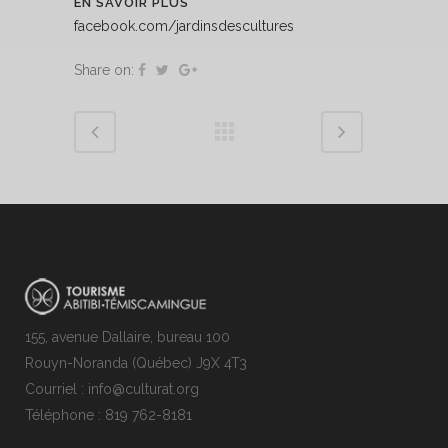
EN SAVOIR PLUS
facebook.com/jardinsdescultures
Share on:
155, avenue Dallaire, bureau 100
Rouyn-Noranda (Québec) J9X 4T3
Courriel : info@culturat.org
Téléphone : 819 762-8181