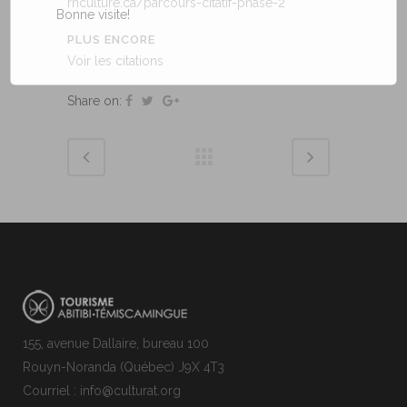
rnculture.ca/parcours-citatif-phase-2
Bonne visite!
PLUS ENCORE
Voir les citations
Share on:
155, avenue Dallaire, bureau 100
Rouyn-Noranda (Québec) J9X 4T3
Courriel : info@culturat.org