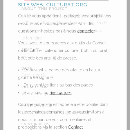
SITE WEB, CULTURAT.ORG!
ABOUT THIS PROJECT
Le Parcours citatif est un projet où la littérature
Ce site vous appartient : partagez vos projets, vos
et l’âme de Rouyn-Noranda se marient afin de
ressources et vos expériences! Pour des
proposer à tous des citations dispersées sur
questions, n’hésitez pas à nous
contacter
.
le territoire.
Vous avez toujours accès aux outils du Conseil
STATUT
de la culture : calendrier culturel, bottin culturel,
En cours
boutique des arts, fil de presse.
DATE
En ouvrant la bande déroulante en haut à
Depuis 2016
gauche (le signe +)
En suivant les liens au bas des pages
PROMOTEUR
Via la section
Ressources
Ville de Rouyn-Noranda
Comme notre site est appelé à être bonifié dans
PARTICIPANTS
les prochaines semaines, nous vous invitons à
La communauté de Rouyn-Noranda
nous faire part de vos commentaires et
EN VOIR PLUS
propositions via la section
Contact
.