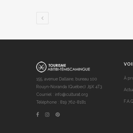
VOI
À pr
155, avenue Dallaire, bureau 100
Rouyn-Noranda (Québec) J9X 4T3
Actua
Courriel : info@culturat.org
F.A.Q
Téléphone : 819 762-8181