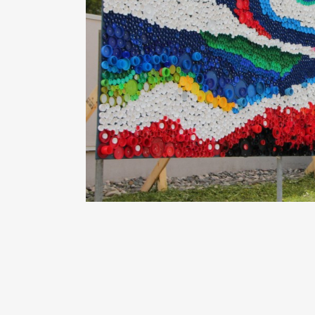
BIENVE
Ce site vou
questions, 
Vous avez to
culturel, bo
En ouvra
En suiva
Via la s
Comme notre
invitons à 
Bonne visite