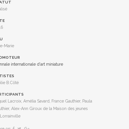
ATUT
lisé
TE
ORG!
16
! Pour des
EU
le-Marie
 bottin
OMOTEUR
nnale internationale d'art miniature
TISTES
lie B.Côté
RTICIPANTS
vous
uel Lacroix, Amélia Savard, France Gauthier, Paula
act
.
thier, Alex-Ann Giroux de la Maison des jeunes
Lorrainville
are on: