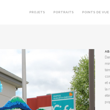
PROJETS
PORTRAITS
POINTS DE VUE
AB
Dan
min
tém
co
et 
la 
été
pop