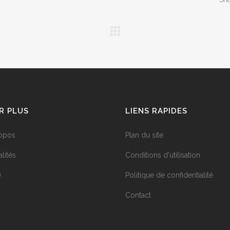
R PLUS
LIENS RAPIDES
opos
Plan du site
lités
Conditions d'utilisation
.
Politique de confidentialité
Contact