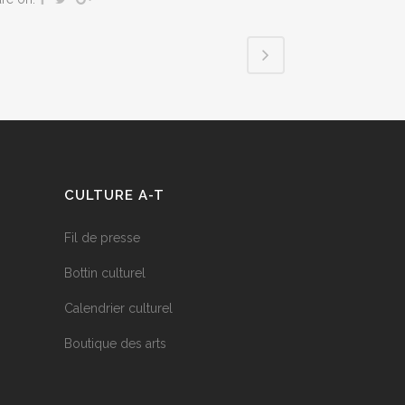
CULTURE A-T
Fil de presse
Bottin culturel
Calendrier culturel
Boutique des arts