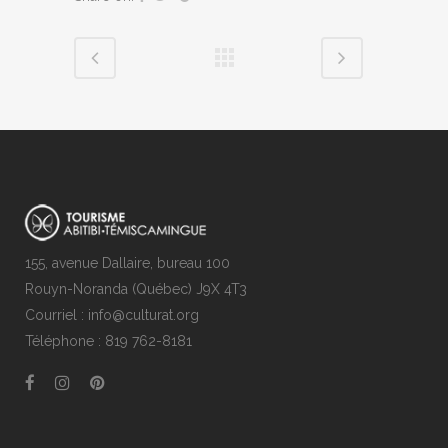
ressources et vos expériences! Pour des
questions, n’hésitez pas à nous
contacter
.
Vous avez toujours accès aux outils du Conseil
de la culture : calendrier culturel, bottin culturel,
boutique des arts, fil de presse.
En ouvrant la bande déroulante en haut à
gauche (le signe +)
En suivant les liens au bas des pages
Via la section
Ressources
155, avenue Dallaire, bureau 100
Rouyn-Noranda (Québec) J9X 4T3
Comme notre site est appelé à être bonifié dans
Courriel : info@culturat.org
les prochaines semaines, nous vous invitons à
Téléphone : 819 762-8181
nous faire part de vos commentaires et
propositions via la section
Contact
.
Bonne visite!