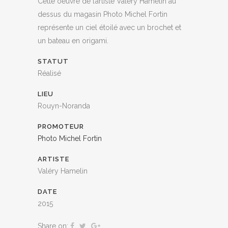
Cette oeuvre de l’artiste Valéry Hamelin au
dessus du magasin Photo Michel Fortin
représente un ciel étoilé avec un brochet et
un bateau en origami.
STATUT
Réalisé
LIEU
Rouyn-Noranda
PROMOTEUR
Photo Michel Fortin
ARTISTE
Valéry Hamelin
DATE
BIENVENUE SUR NOTRE NOUVEAU
2015
SITE WEB, CULTURAT.ORG!
Share on:
Ce site vous appartient : partagez vos projets, vos