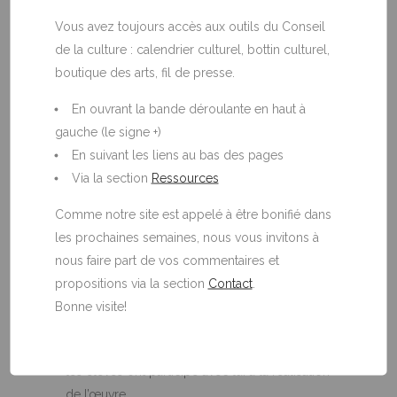
mais la démarche qui y mènera sera tout
aussi, sinon plus importante, que l’œuvre en
Vous avez toujours accès aux outils du Conseil
soi.
de la culture : calendrier culturel, bottin culturel,
Une rencontre d’une journée eu lieu au site
boutique des arts, fil de presse.
culturel Kinawit à Val d’Or, réunissant les 17
En ouvrant la bande déroulante en haut à
jeunes autochtones et chacun invitait un ami.
gauche (le signe +)
Cette journée d’échange et de partage a été
En suivant les liens au bas des pages
une belle occasion de revaloriser la culture
Via la section
Ressources
traditionnelle auprès des jeunes et de
renforcer le tissu social. La qualité des
Comme notre site est appelé à être bonifié dans
intervenants qui ont animé cette journée ont
les prochaines semaines, nous vous invitons à
d’accompagné doucement les jeunes dans
nous faire part de vos commentaires et
cette prise de contact.
propositions via la section
Contact
.
Le projet s’est poursuivi à l’automne suivant
Bonne visite!
avec l’artiste Frank Polson qui réalisera une
murale inspirée de sa culture anicinabe. Tous
les élèves ont participé avec lui à la réalisation
de l’œuvre.