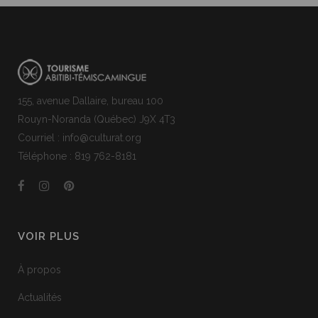
155, avenue Dallaire, bureau 100
Rouyn-Noranda (Québec) J9X 4T3
Courriel : info@culturat.org
Téléphone : 819 762-8181
VOIR PLUS
À propos
Actualités