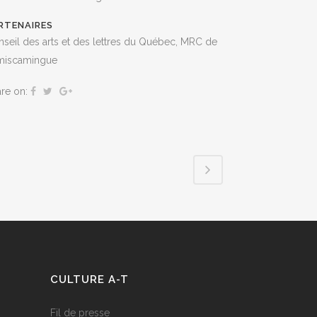
act
.
RTENAIRES
seil des arts et des lettres du Québec, MRC de
miscamingue
are on:
CULTURE A-T
Fil de presse