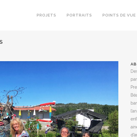
PROJETS
PORTRAITS
POINTS DE VUE
S
AB
Des
par
Pre
Béa
ban
l’a
enf
ain
d’a