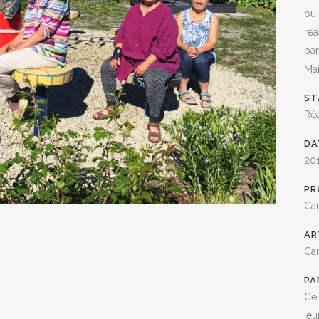
ou 
réa
par
Mai
ST
Réa
NUE SUR NOTRE NOUVEAU SITE WEB, CULTURAT.
DA
s appartient : partagez vos projets, vos ressources et vos expériences
20
n’hésitez pas à nous
contacter
.
PR
ujours accès aux outils du Conseil de la culture : calendrier culturel,
Car
utique des arts, fil de presse.
AR
nt la bande déroulante en haut à gauche (le signe +)
Car
nt les liens au bas des pages
PA
ection
Ressources
Cen
 site est appelé à être bonifié dans les prochaines semaines, nous 
jeu