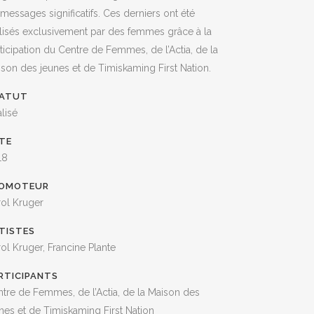
messages significatifs. Ces derniers ont été
lisés exclusivement par des femmes grâce à la
ticipation du Centre de Femmes, de l’Actia, de la
son des jeunes et de Timiskaming First Nation.
ATUT
lisé
ORG!
TE
! Pour des
18
OMOTEUR
 bottin
ol Kruger
TISTES
ol Kruger, Francine Plante
RTICIPANTS
tre de Femmes, de l’Actia, de la Maison des
vous
nes et de Timiskaming First Nation