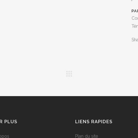
nous faire part de vos commentaires et propositions via la section
Cont
PA
!
Con
Té
Sh
R PLUS
LIENS RAPIDES
opos
Plan du site