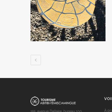
invitons à 
Bonne visite
VOI
À pr
155, avenue Dallaire, bureau 100