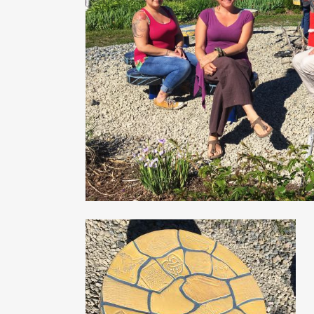
BIENVE
Ce site vou
questions, 
Vous avez to
culturel, bo
En ouvra
En suiva
Via la s
Comme notre