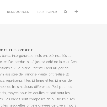
RESSOURCES
PARTICIPER
OUT THIS PROJECT
 bancs intergénérationnels ont été installés au
c les Pas perdus, situé juste à côté de l’atelier Cent
ssions à Ville-Marie. L’artiste Carol Kruger de
rn, assistée de Francine Plante, ont réalisé 12
cs, représentant les 12 lunes et les 12 mois de
nnée, de trois hauteurs différentes. Petit pour les
ants, moyen pour les adultes et haut pour les
és. Les bancs sont composés de plusieurs tuiles
rgiles, lesquelles ont été gravées de divers motifs